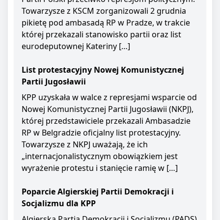
Towarzysze z KSCM zorganizowali 2 grudnia
pikietę pod ambasadą RP w Pradze, w trakcie
której przekazali stanowisko partii oraz list
eurodeputownej Kateriny […]
List protestacyjny Nowej Komunistycznej
Partii Jugosławii
KPP uzyskała w walce z represjami wsparcie od
Nowej Komunistycznej Partii Jugosławii (NKPJ),
której przedstawiciele przekazali Ambasadzie
RP w Belgradzie oficjalny list protestacyjny.
Towarzysze z NKPJ uważają, że ich
„internacjonalistycznym obowiązkiem jest
wyrażenie protestu i stanięcie ramię w […]
Poparcie Algierskiej Partii Demokracji i
Socjalizmu dla KPP
Algierska Partia Demokracji i Socjalizmu (PADS)