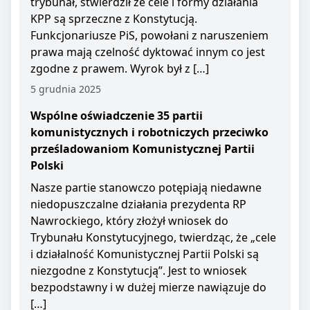
trybunał, stwierdził że cele i formy działania
KPP są sprzeczne z Konstytucją.
Funkcjonariusze PiS, powołani z naruszeniem
prawa mają czelność dyktować innym co jest
zgodne z prawem. Wyrok był z […]
5 grudnia 2025
Wspólne oświadczenie 35 partii
komunistycznych i robotniczych przeciwko
prześladowaniom Komunistycznej Partii
Polski
Nasze partie stanowczo potępiają niedawne
niedopuszczalne działania prezydenta RP
Nawrockiego, który złożył wniosek do
Trybunału Konstytucyjnego, twierdząc, że „cele
i działalność Komunistycznej Partii Polski są
niezgodne z Konstytucją”. Jest to wniosek
bezpodstawny i w dużej mierze nawiązuje do
[…]