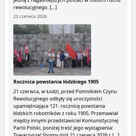
jedną z najjaśniejszych postaci w historii ruchu
rewolucyjnego. […]
23 czerwca 2026
Rocznica powstania łódzkiego 1905
21 czerwca, w Łodzi, przed Pomnikiem Czynu
Rewolucyjnego odbyły się uroczystości
upamiętniające 121. rocznicę powstania
łódzkich robotników z roku 1905. Przemawiał
między innymi przedstawiciel Komunistycznej
Partii Polski, poniżej treść jego wystąpienia:
Towarzysze! Stoimy dziś 21 czerwca 2026 r. […]