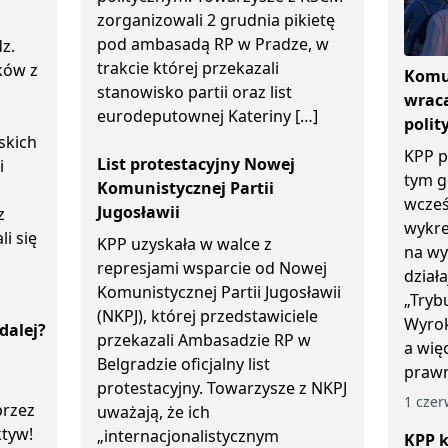
zorganizowali 2 grudnia pikietę
pod ambasadą RP w Pradze, w
z.
trakcie której przekazali
ków z
Komun
stanowisko partii oraz list
wraca
eurodeputownej Kateriny […]
polit
skich
KPP p
List protestacyjny Nowej
i
tym g
Komunistycznej Partii
wcześ
Jugosławii
z
wykre
li się
KPP uzyskała w walce z
na wy
represjami wsparcie od Nowej
dział
Komunistycznej Partii Jugosławii
„Tryb
(NKPJ), której przedstawiciele
Wyrok
dalej?
przekazali Ambasadzie RP w
a wię
Belgradzie oficjalny list
prawn
protestacyjny. Towarzysze z NKPJ
1 czer
przez
uważają, że ich
ktyw!
„internacjonalistycznym
KPP k