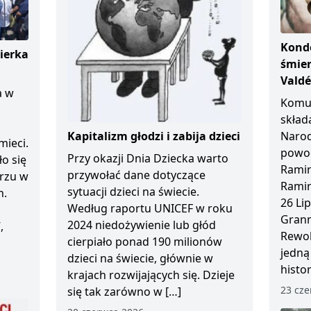
Kondo
ierka
śmier
Vald
a w
Komun
skład
Kapitalizm głodzi i zabija dzieci
Naro
mieci.
powod
Przy okazji Dnia Dziecka warto
ło się
Ramir
przywołać dane dotyczące
arzu w
Ramir
sytuacji dzieci na świecie.
n.
26 Li
Według raportu UNICEF w roku
Granm
2024 niedożywienie lub głód
,
Rewol
cierpiało ponad 190 milionów
jedną
dzieci na świecie, głównie w
histo
krajach rozwijających się. Dzieje
23 cze
się tak zarówno w […]