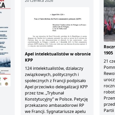
20 czerwca 2026
Roczn
1905
Apel intelektualistów w obronie
KPP
21 cz
Pomn
124 intelektualistów, działaczy
Rewol
związkowych, politycznych i
urocz
społecznych z Francji podpisało
roczn
Apel przeciwko delegalizacji KPP
robot
przez tzw. „Trybunał
Przem
Konstytucyjny” w Polsce. Petycję
przed
przekazano ambasadorowi RP
Partii
we Francji. Sygnatariusze apelu