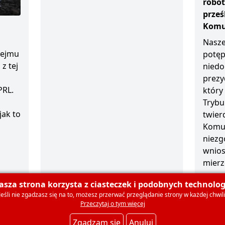
robot
prze
Komun
Nasze
sejmu
potęp
z tej
niedo
prezy
PRL.
który
Trybu
jak to
twierd
Komun
niezg
wnios
mierz
1 grud
asza strona korzysta z ciasteczek i podobnych technologi
Jeśli nie zgadzasz się na to, możesz przerwać przeglądanie strony w każdej chwili
Przeczytaj o tym więcej
olski
O nas
Dla mediów
Deklaracja członkowska
Ko
Zgadzam się
Anuluj