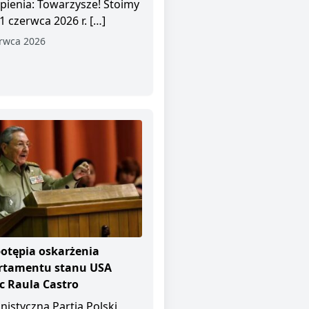
pienia: Towarzysze! Stoimy
1 czerwca 2026 r. […]
rwca 2026
otępia oskarżenia
rtamentu stanu USA
 Raula Castro
istyczna Partia Polski