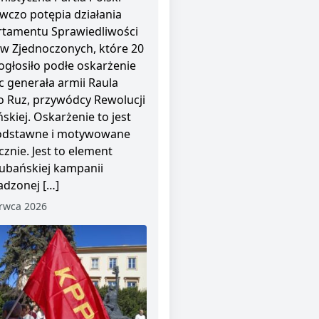
wczo potępia działania
tamentu Sprawiedliwości
w Zjednoczonych, które 20
ogłosiło podłe oskarżenie
 generała armii Raula
o Ruz, przywódcy Rewolucji
skiej. Oskarżenie to jest
odstawne i motywowane
cznie. Jest to element
ubańskiej kampanii
dzonej […]
rwca 2026