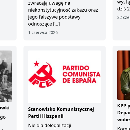
wystą
zwracają uwagę na
dziś 2
niekonstytucyjność zakazu oraz
jego fałszywe podstawy
22 cze
odnoszące […]
1 czerwca 2026
KPP p
ówki
Stanowisko Komunistycznej
Depa
Partii Hiszpanii
ego
wobec
Nie dla delegalizacji
Komun