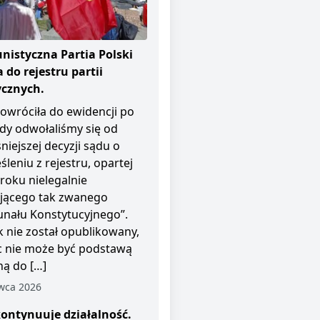
istyczna Partia Polski
 do rejestru partii
ycznych.
owróciła do ewidencji po
dy odwołaliśmy się od
niejszej decyzji sądu o
śleniu z rejestru, opartej
roku nielegalnie
ającego tak zwanego
unału Konstytucyjnego”.
 nie został opublikowany,
c nie może być podstawą
ą do […]
wca 2026
ontynuuje działalność.