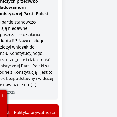
niczych przeciwko
śladowaniom
istycznej Partii Polski
 partie stanowczo
iają niedawne
puszczalne działania
denta RP Nawrockiego,
 złożył wniosek do
nału Konstytucyjnego,
ząc, że „cele i działalność
istycznej Partii Polski są
odne z Konstytucją”. Jest to
ek bezpodstawny i w dużej
e nawiązuje do […]
nia 2025
i.
.
ntakt
Polityka prywatności