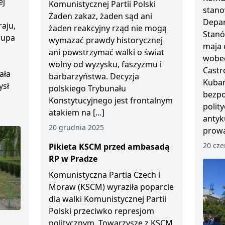
ej
Komunistycznej Partii Polski
stano
Żaden zakaz, żaden sąd ani
Depar
aju,
żaden reakcyjny rząd nie mogą
Stanó
Grupa
wymazać prawdy historycznej
maja 
ani powstrzymać walki o świat
wobec
wolny od wyzysku, faszyzmu i
Castr
ała
barbarzyństwa. Decyzja
Kubań
ysł
polskiego Trybunału
bezp
Konstytucyjnego jest frontalnym
polity
atakiem na […]
antyk
20 grudnia 2025
prowa
20 cze
Pikieta KSCM przed ambasadą
RP w Pradze
Komunistyczna Partia Czech i
Moraw (KSCM) wyraziła poparcie
dla walki Komunistycznej Partii
Polski przeciwko represjom
politycznym. Towarzysze z KSCM