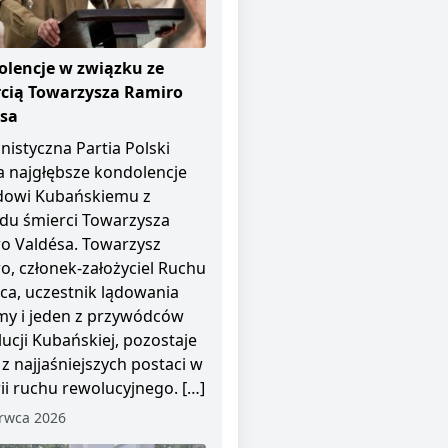
lencje w związku ze
cią Towarzysza Ramiro
ésa
istyczna Partia Polski
a najgłębsze kondolencje
dowi Kubańskiemu z
u śmierci Towarzysza
o Valdésa. Towarzysz
o, członek-założyciel Ruchu
pca, uczestnik lądowania
y i jeden z przywódców
ucji Kubańskiej, pozostaje
 z najjaśniejszych postaci w
rii ruchu rewolucyjnego. […]
rwca 2026