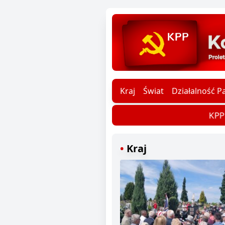
Kraj
Świat
Działalność Pa
KPP d
Kraj