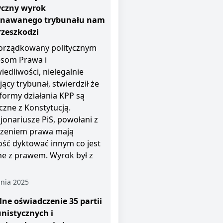
yczny wyrok
znawanego trybunału nam
rzeszkodzi
rządkowany politycznym
esom Prawa i
iedliwości, nielegalnie
jący trybunał, stwierdził że
i formy działania KPP są
czne z Konstytucją.
jonariusze PiS, powołani z
zeniem prawa mają
ość dyktować innym co jest
e z prawem. Wyrok był z
nia 2025
ne oświadczenie 35 partii
nistycznych i