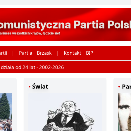
rtii
|
Partia
Brzask
|
Kontakt
BIP
ziała od 24 lat - 2002-2026
Świat
Par