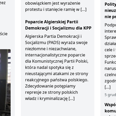
zez
obowiązkiem jest wyrażenie
Polit
protestu i stanięcie ramię w […]
nieu
D
nie p
Poparcie Algierskiej Partii
Podpo
Demokracji i Socjalizmu dla KPP
inter
ście
Algierska Partia Demokracji i
Spraw
Socjalizmu (PADS) wyraża swoje
działa
niezłomne i niezachwiane,
cele 
internacjonalistyczne poparcie
sprze
dla Komunistycznej Partii Polski,
Funkc
która nadal spotyka się z
narus
nieustającymi atakami ze strony
czeln
reakcyjnego państwa polskiego.
zgodn
Zdecydowanie potępiamy
[…]
represje ze strony polskich
5 grud
władz i kryminalizację […]
Wspól
komu