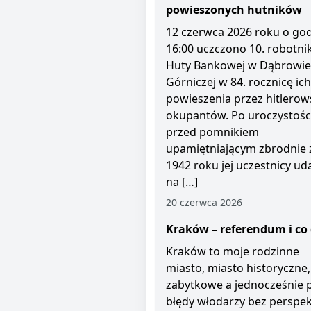
powieszonych hutników
12 czerwca 2026 roku o god
16:00 uczczono 10. robotni
Huty Bankowej w Dąbrowie
Górniczej w 84. rocznicę ich
powieszenia przez hitlerow
okupantów. Po uroczystośc
przed pomnikiem
upamiętniającym zbrodnie 
1942 roku jej uczestnicy uda
na […]
20 czerwca 2026
Kraków – referendum i co 
Kraków to moje rodzinne
miasto, miasto historyczne,
zabytkowe a jednocześnie 
błędy włodarzy bez perspe