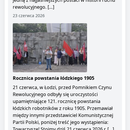
jedną z najjaśniejszych postaci w historii ruchu
rewolucyjnego. […]
23 czerwca 2026
Rocznica powstania łódzkiego 1905
21 czerwca, w Łodzi, przed Pomnikiem Czynu
Rewolucyjnego odbyły się uroczystości
upamiętniające 121. rocznicę powstania
łódzkich robotników z roku 1905. Przemawiał
między innymi przedstawiciel Komunistycznej
Partii Polski, poniżej treść jego wystąpienia:
Towarzysze! Stoimy dziś 21 czerwca 2026 r. […]