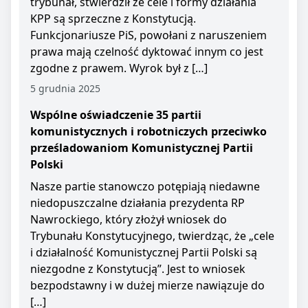
trybunał, stwierdził że cele i formy działania
KPP są sprzeczne z Konstytucją.
Funkcjonariusze PiS, powołani z naruszeniem
prawa mają czelność dyktować innym co jest
zgodne z prawem. Wyrok był z […]
5 grudnia 2025
Wspólne oświadczenie 35 partii
komunistycznych i robotniczych przeciwko
prześladowaniom Komunistycznej Partii
Polski
Nasze partie stanowczo potępiają niedawne
niedopuszczalne działania prezydenta RP
Nawrockiego, który złożył wniosek do
Trybunału Konstytucyjnego, twierdząc, że „cele
i działalność Komunistycznej Partii Polski są
niezgodne z Konstytucją”. Jest to wniosek
bezpodstawny i w dużej mierze nawiązuje do
[…]