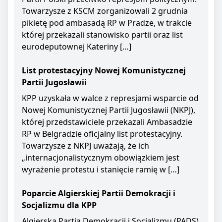
Towarzysze z KSCM zorganizowali 2 grudnia
pikietę pod ambasadą RP w Pradze, w trakcie
której przekazali stanowisko partii oraz list
eurodeputownej Kateriny […]
List protestacyjny Nowej Komunistycznej
Partii Jugosławii
KPP uzyskała w walce z represjami wsparcie od
Nowej Komunistycznej Partii Jugosławii (NKPJ),
której przedstawiciele przekazali Ambasadzie
RP w Belgradzie oficjalny list protestacyjny.
Towarzysze z NKPJ uważają, że ich
„internacjonalistycznym obowiązkiem jest
wyrażenie protestu i stanięcie ramię w […]
Poparcie Algierskiej Partii Demokracji i
Socjalizmu dla KPP
Algierska Partia Demokracji i Socjalizmu (PADS)