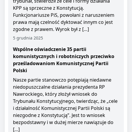
trybunał, stwierdził że cele i formy działania
KPP są sprzeczne z Konstytucją.
Funkcjonariusze PiS, powołani z naruszeniem
prawa mają czelność dyktować innym co jest
zgodne z prawem. Wyrok był z […]
5 grudnia 2025
Wspólne oświadczenie 35 partii
komunistycznych i robotniczych przeciwko
prześladowaniom Komunistycznej Partii
Polski
Nasze partie stanowczo potępiają niedawne
niedopuszczalne działania prezydenta RP
Nawrockiego, który złożył wniosek do
Trybunału Konstytucyjnego, twierdząc, że „cele
i działalność Komunistycznej Partii Polski są
niezgodne z Konstytucją”. Jest to wniosek
bezpodstawny i w dużej mierze nawiązuje do
[…]