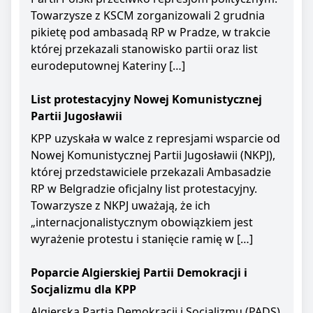
Towarzysze z KSCM zorganizowali 2 grudnia
pikietę pod ambasadą RP w Pradze, w trakcie
której przekazali stanowisko partii oraz list
eurodeputownej Kateriny […]
List protestacyjny Nowej Komunistycznej
Partii Jugosławii
KPP uzyskała w walce z represjami wsparcie od
Nowej Komunistycznej Partii Jugosławii (NKPJ),
której przedstawiciele przekazali Ambasadzie
RP w Belgradzie oficjalny list protestacyjny.
Towarzysze z NKPJ uważają, że ich
„internacjonalistycznym obowiązkiem jest
wyrażenie protestu i stanięcie ramię w […]
Poparcie Algierskiej Partii Demokracji i
Socjalizmu dla KPP
Algierska Partia Demokracji i Socjalizmu (PADS)