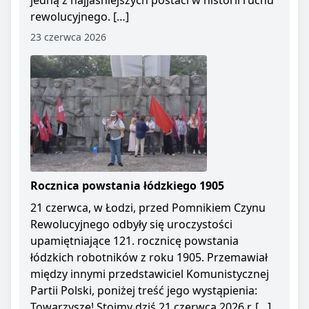
jedną z najjaśniejszych postaci w historii ruchu
rewolucyjnego. […]
23 czerwca 2026
Rocznica powstania łódzkiego 1905
21 czerwca, w Łodzi, przed Pomnikiem Czynu
Rewolucyjnego odbyły się uroczystości
upamiętniające 121. rocznicę powstania
łódzkich robotników z roku 1905. Przemawiał
między innymi przedstawiciel Komunistycznej
Partii Polski, poniżej treść jego wystąpienia:
Towarzysze! Stoimy dziś 21 czerwca 2026 r. […]