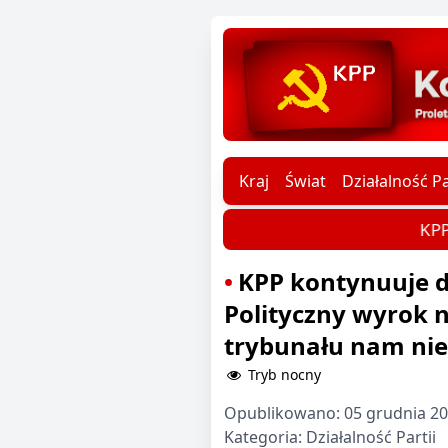
Kraj
Świat
Działalność Pa
KPP 
KPP kontynuuje d
Polityczny wyrok
trybunału nam nie
Tryb nocny
Opublikowano:
05 grudnia 20
Kategoria:
Działalność Partii