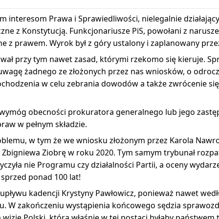
nteresom Prawa i Sprawiedliwości, nielegalnie działający tr
czne z Konstytucją. Funkcjonariusze PiS, powołani z narus
e z prawem. Wyrok był z góry ustalony i zaplanowany przez
wał przy tym nawet zasad, którymi rzekomo się kieruje. Sp
uwagę żadnego ze złożonych przez nas wniosków, o odrocz
chodzenia w celu zebrania dowodów a także zwrócenie się 
ymóg obecności prokuratora generalnego lub jego zastępcy
spraw w pełnym składzie.
problemu, w tym że we wniosku złożonym przez Karola Nawr
z Zbigniewa Ziobrę w roku 2020. Tym samym trybunał rozpa
yczyła nie Programu czy działalności Partii, a oceny wydar
sprzed ponad 100 lat!
 upływu kadencji Krystyny Pawłowicz, ponieważ nawet wedł
adu. W zakończeniu wystąpienia końcowego sędzia sprawoz
 wizję Polski, która właśnie w tej postaci byłaby państwem