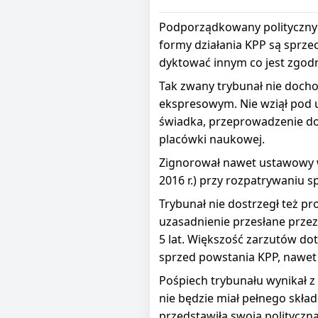
Podporządkowany politycznym i
formy działania KPP są sprze
dyktować innym co jest zgodn
Tak zwany trybunał nie docho
ekspresowym. Nie wziął pod 
świadka, przeprowadzenie do
placówki naukowej.
Zignorował nawet ustawowy w
2016 r.) przy rozpatrywaniu 
Trybunał nie dostrzegł też 
uzasadnienie przesłane prze
5 lat. Większość zarzutów dot
sprzed powstania KPP, nawet 
Pośpiech trybunału wynikał z
nie będzie miał pełnego skł
przedstawiła swoją polityczną