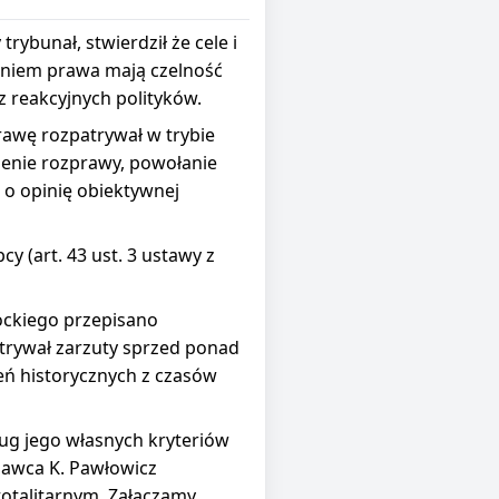
ybunał, stwierdził że cele i
zeniem prawa mają czelność
 reakcyjnych polityków.
rawę rozpatrywał w trybie
enie rozprawy, powołanie
o opinię obiektywnej
 (art. 43 ust. 3 ustawy z
ockiego przepisano
trywał zarzuty sprzed ponad
zeń historycznych z czasów
ug jego własnych kryteriów
dawca K. Pawłowicz
 totalitarnym. Załączamy