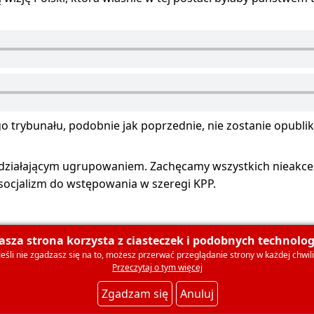
go trybunału, podobnie jak poprzednie, nie zostanie opubli
e działającym ugrupowaniem. Zachęcamy wszystkich nieakcep
socjalizm do wstępowania w szeregi KPP.
asza strona korzysta z ciasteczek i podobnych technologi
Jeśli nie zgadzasz się na to, możesz przerwać przeglądanie strony w każdej chwili
olski
O nas
Dla mediów
Deklaracja członkowska
Ko
Przeczytaj o tym więcej
Zgadzam się
Anuluj