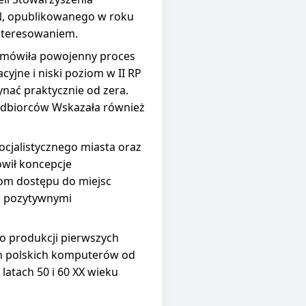
WN, opublikowanego w roku
interesowaniem.
. Omówiła powojenny proces
acyjne i niski poziom w II RP
nać praktycznie od zera.
 odbiorców Wskazała również
cjalistycznego miasta oraz
wił koncepcje
kom dostępu do miejsc
imi pozytywnymi
o produkcji pierwszych
h polskich komputerów od
latach 50 i 60 XX wieku