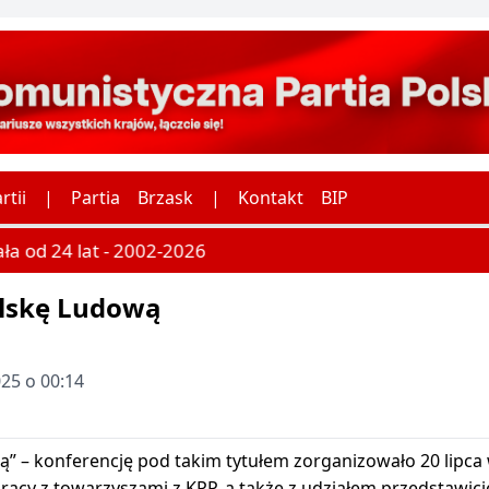
rtii
|
Partia
Brzask
|
Kontakt
BIP
ła od 24 lat - 2002-2026
lskę Ludową
025 o 00:14
” – konferencję pod takim tytułem zorganizowało 20 lipc
racy z towarzyszami z KPP, a
także z udziałem przedstawici