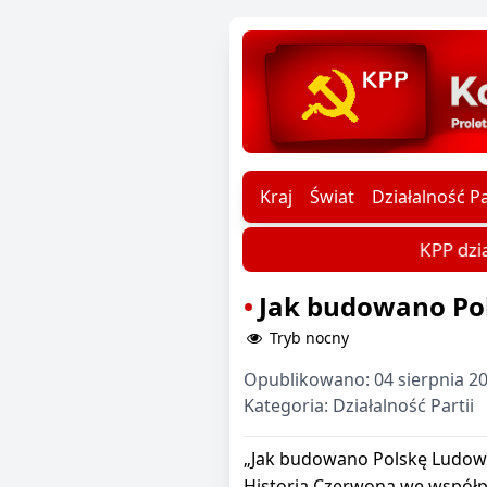
Kraj
Świat
Działalność Pa
KPP dzia
Jak budowano Po
Tryb nocny
Opublikowano:
04 sierpnia 2
Kategoria:
Działalność Partii
„Jak budowano Polskę Ludową
Historia Czerwona we współp