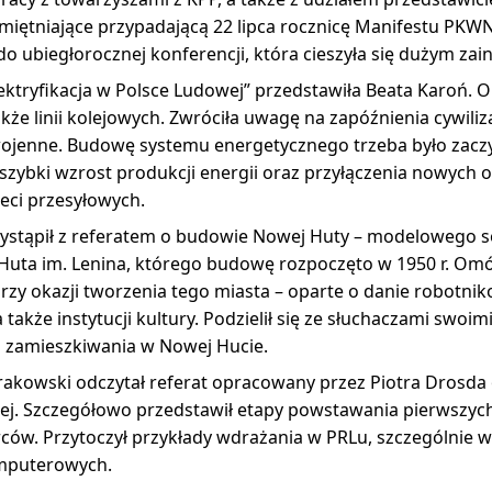
amiętniające przypadającą 22 lipca rocznicę Manifestu PK
o ubiegłorocznej konferencji, która cieszyła się dużym za
lektryfikacja w Polsce Ludowej” przedstawiła Beata Karoń
także linii kolejowych. Zwróciła uwagę na zapóźnienia cywiliz
wojenne. Budowę systemu energetycznego trzeba było zaczy
szybki wzrost produkcji energii oraz przyłączenia nowych
eci przesyłowych.
ystąpił z referatem o budowie Nowej Huty – modelowego so
uta im. Lenina, którego budowę rozpoczęto w 1950 r. Omó
przy okazji tworzenia tego miasta – oparte o danie robotni
a także instytucji kultury. Podzielił się ze słuchaczami swo
 zamieszkiwania w Nowej Hucie.
akowski odczytał referat opracowany przez Piotra Drosda 
j. Szczegółowo przedstawił etapy powstawania pierwszyc
ców. Przytoczył przykłady wdrażania w PRLu, szczególnie w 
omputerowych.