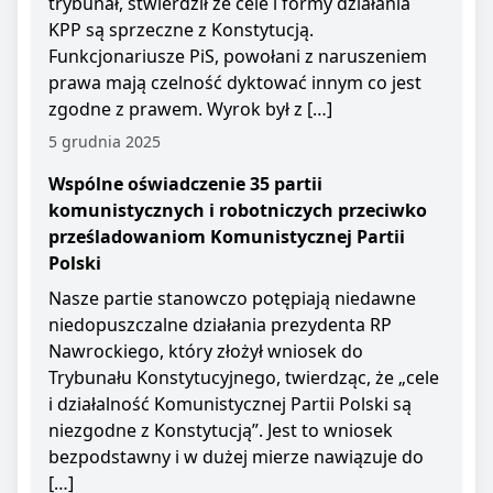
trybunał, stwierdził że cele i formy działania
KPP są sprzeczne z Konstytucją.
Funkcjonariusze PiS, powołani z naruszeniem
prawa mają czelność dyktować innym co jest
zgodne z prawem. Wyrok był z […]
5 grudnia 2025
Wspólne oświadczenie 35 partii
komunistycznych i robotniczych przeciwko
prześladowaniom Komunistycznej Partii
Polski
Nasze partie stanowczo potępiają niedawne
niedopuszczalne działania prezydenta RP
Nawrockiego, który złożył wniosek do
Trybunału Konstytucyjnego, twierdząc, że „cele
i działalność Komunistycznej Partii Polski są
niezgodne z Konstytucją”. Jest to wniosek
bezpodstawny i w dużej mierze nawiązuje do
[…]