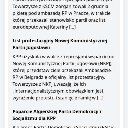
Towarzysze z KSCM zorganizowali 2 grudnia
pikietę pod ambasadą RP w Pradze, w trakcie
której przekazali stanowisko partii oraz list
eurodeputownej Kateriny […]
List protestacyjny Nowej Komunistycznej
Partii Jugosławii
KPP uzyskała w walce z represjami wsparcie od
Nowej Komunistycznej Partii Jugosławii (NKPJ),
której przedstawiciele przekazali Ambasadzie
RP w Belgradzie oficjalny list protestacyjny.
Towarzysze z NKPJ uważają, że ich
„internacjonalistycznym obowiązkiem jest
wyrażenie protestu i stanięcie ramię w […]
Poparcie Algierskiej Partii Demokracji i
Socjalizmu dla KPP
Algierska Partia Demokracji i Socjalizmu (PADS)