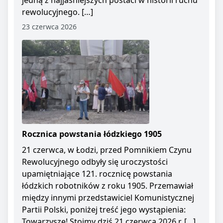
jedną z najjaśniejszych postaci w historii ruchu
rewolucyjnego. […]
23 czerwca 2026
Rocznica powstania łódzkiego 1905
21 czerwca, w Łodzi, przed Pomnikiem Czynu
Rewolucyjnego odbyły się uroczystości
upamiętniające 121. rocznicę powstania
łódzkich robotników z roku 1905. Przemawiał
między innymi przedstawiciel Komunistycznej
Partii Polski, poniżej treść jego wystąpienia:
Towarzysze! Stoimy dziś 21 czerwca 2026 r. […]