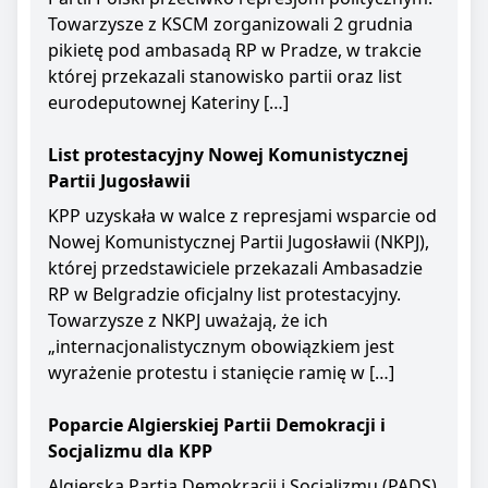
Towarzysze z KSCM zorganizowali 2 grudnia
pikietę pod ambasadą RP w Pradze, w trakcie
której przekazali stanowisko partii oraz list
eurodeputownej Kateriny […]
List protestacyjny Nowej Komunistycznej
Partii Jugosławii
KPP uzyskała w walce z represjami wsparcie od
Nowej Komunistycznej Partii Jugosławii (NKPJ),
której przedstawiciele przekazali Ambasadzie
RP w Belgradzie oficjalny list protestacyjny.
Towarzysze z NKPJ uważają, że ich
„internacjonalistycznym obowiązkiem jest
wyrażenie protestu i stanięcie ramię w […]
Poparcie Algierskiej Partii Demokracji i
Socjalizmu dla KPP
Algierska Partia Demokracji i Socjalizmu (PADS)