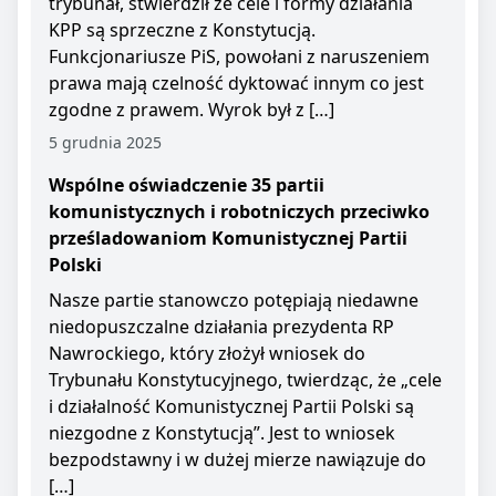
trybunał, stwierdził że cele i formy działania
KPP są sprzeczne z Konstytucją.
Funkcjonariusze PiS, powołani z naruszeniem
prawa mają czelność dyktować innym co jest
zgodne z prawem. Wyrok był z […]
5 grudnia 2025
Wspólne oświadczenie 35 partii
komunistycznych i robotniczych przeciwko
prześladowaniom Komunistycznej Partii
Polski
Nasze partie stanowczo potępiają niedawne
niedopuszczalne działania prezydenta RP
Nawrockiego, który złożył wniosek do
Trybunału Konstytucyjnego, twierdząc, że „cele
i działalność Komunistycznej Partii Polski są
niezgodne z Konstytucją”. Jest to wniosek
bezpodstawny i w dużej mierze nawiązuje do
[…]