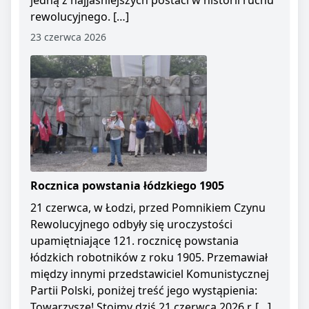
jedną z najjaśniejszych postaci w historii ruchu
rewolucyjnego. […]
23 czerwca 2026
Rocznica powstania łódzkiego 1905
21 czerwca, w Łodzi, przed Pomnikiem Czynu
Rewolucyjnego odbyły się uroczystości
upamiętniające 121. rocznicę powstania
łódzkich robotników z roku 1905. Przemawiał
między innymi przedstawiciel Komunistycznej
Partii Polski, poniżej treść jego wystąpienia:
Towarzysze! Stoimy dziś 21 czerwca 2026 r. […]