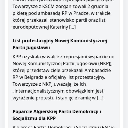
Towarzysze z KSCM zorganizowali 2 grudnia
pikietę pod ambasadą RP w Pradze, w trakcie
której przekazali stanowisko partii oraz list
eurodeputownej Kateriny […]
List protestacyjny Nowej Komunistycznej
Partii Jugosławii
KPP uzyskała w walce z represjami wsparcie od
Nowej Komunistycznej Partii Jugosławii (NKPJ),
której przedstawiciele przekazali Ambasadzie
RP w Belgradzie oficjalny list protestacyjny.
Towarzysze z NKPJ uważają, że ich
„internacjonalistycznym obowiązkiem jest
wyrażenie protestu i stanięcie ramię w […]
Poparcie Algierskiej Partii Demokracji i
Socjalizmu dla KPP
Algierska Partia Demokracji i Socjalizmu (PADS)