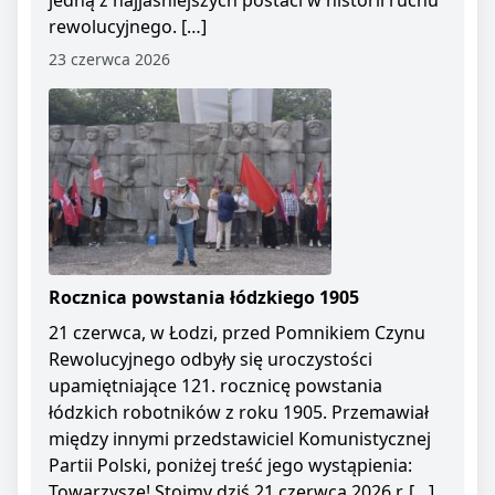
jedną z najjaśniejszych postaci w historii ruchu
rewolucyjnego. […]
23 czerwca 2026
Rocznica powstania łódzkiego 1905
21 czerwca, w Łodzi, przed Pomnikiem Czynu
Rewolucyjnego odbyły się uroczystości
upamiętniające 121. rocznicę powstania
łódzkich robotników z roku 1905. Przemawiał
między innymi przedstawiciel Komunistycznej
Partii Polski, poniżej treść jego wystąpienia:
Towarzysze! Stoimy dziś 21 czerwca 2026 r. […]