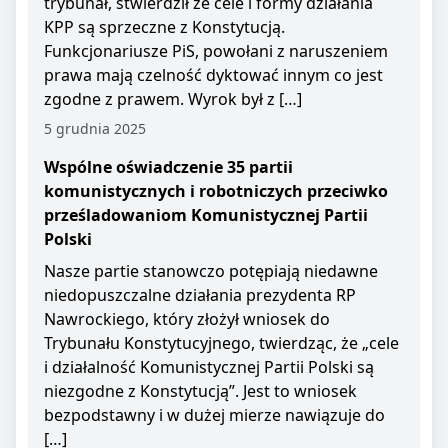
trybunał, stwierdził że cele i formy działania
KPP są sprzeczne z Konstytucją.
Funkcjonariusze PiS, powołani z naruszeniem
prawa mają czelność dyktować innym co jest
zgodne z prawem. Wyrok był z […]
5 grudnia 2025
Wspólne oświadczenie 35 partii
komunistycznych i robotniczych przeciwko
prześladowaniom Komunistycznej Partii
Polski
Nasze partie stanowczo potępiają niedawne
niedopuszczalne działania prezydenta RP
Nawrockiego, który złożył wniosek do
Trybunału Konstytucyjnego, twierdząc, że „cele
i działalność Komunistycznej Partii Polski są
niezgodne z Konstytucją”. Jest to wniosek
bezpodstawny i w dużej mierze nawiązuje do
[…]