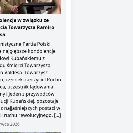
lencje w związku ze
cią Towarzysza Ramiro
ésa
istyczna Partia Polski
a najgłębsze kondolencje
dowi Kubańskiemu z
u śmierci Towarzysza
o Valdésa. Towarzysz
o, członek-założyciel Ruchu
pca, uczestnik lądowania
y i jeden z przywódców
ucji Kubańskiej, pozostaje
 z najjaśniejszych postaci w
rii ruchu rewolucyjnego. […]
rwca 2026