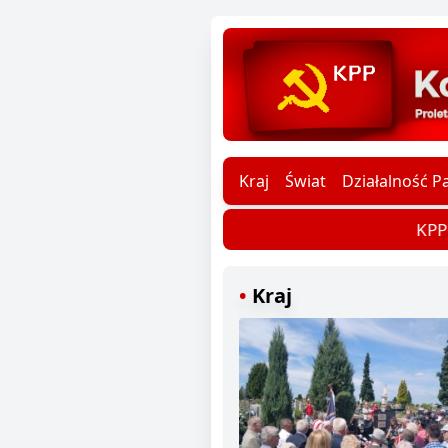
Kraj
Świat
Działalność Pa
KPP d
Kraj