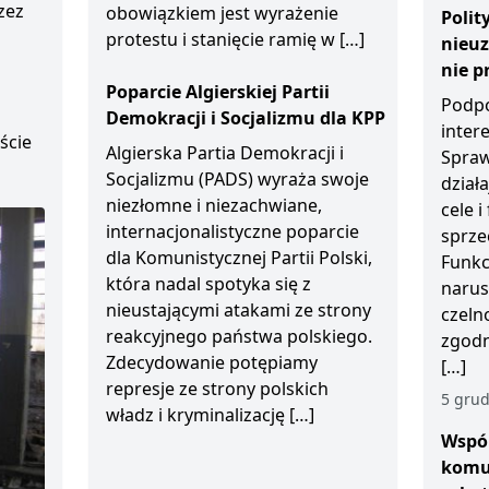
zez
obowiązkiem jest wyrażenie
Polit
protestu i stanięcie ramię w […]
nieu
D
nie p
Poparcie Algierskiej Partii
Podpo
Demokracji i Socjalizmu dla KPP
inter
ście
Algierska Partia Demokracji i
Spraw
Socjalizmu (PADS) wyraża swoje
działa
niezłomne i niezachwiane,
cele 
internacjonalistyczne poparcie
sprze
dla Komunistycznej Partii Polski,
Funkc
która nadal spotyka się z
narus
nieustającymi atakami ze strony
czeln
reakcyjnego państwa polskiego.
zgodn
Zdecydowanie potępiamy
[…]
represje ze strony polskich
5 grud
władz i kryminalizację […]
Wspól
komu