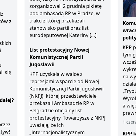
zorganizowali 2 grudnia pikietę
pod ambasadą RP w Pradze, w
z.
trakcie której przekazali
ków z
Komun
stanowisko partii oraz list
wraca
eurodeputownej Kateriny […]
polit
skich
KPP p
List protestacyjny Nowej
i
tym g
Komunistycznej Partii
wcześ
Jugosławii
z
wykre
li się
KPP uzyskała w walce z
na wy
represjami wsparcie od Nowej
dział
Komunistycznej Partii Jugosławii
„Tryb
(NKPJ), której przedstawiciele
Wyrok
dalej?
przekazali Ambasadzie RP w
a wię
Belgradzie oficjalny list
prawn
protestacyjny. Towarzysze z NKPJ
1 czer
przez
uważają, że ich
ktyw!
„internacjonalistycznym
KPP k