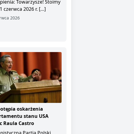
pienia: Towarzysze! Stoimy
1 czerwca 2026 r. […]
rwca 2026
otępia oskarżenia
rtamentu stanu USA
 Raula Castro
istyczna Partia Polski