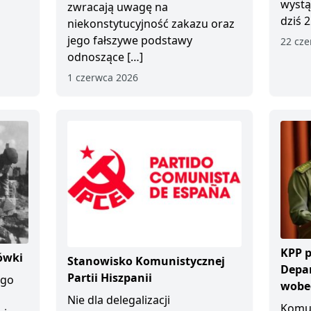
wystą
zwracają uwagę na
dziś 2
niekonstytucyjność zakazu oraz
jego fałszywe podstawy
22 cze
odnoszące […]
1 czerwca 2026
KPP p
ówki
Stanowisko Komunistycznej
Depa
Partii Hiszpanii
ego
wobec
Nie dla delegalizacji
Komun