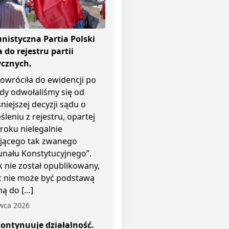
istyczna Partia Polski
 do rejestru partii
ycznych.
owróciła do ewidencji po
dy odwołaliśmy się od
niejszej decyzji sądu o
śleniu z rejestru, opartej
roku nielegalnie
ającego tak zwanego
unału Konstytucyjnego”.
 nie został opublikowany,
c nie może być podstawą
ą do […]
wca 2026
ontynuuje działalność.