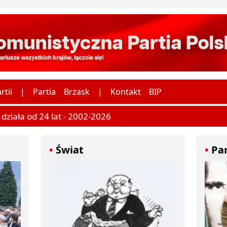
rtii
|
Partia
Brzask
|
Kontakt
BIP
ziała od 24 lat - 2002-2026
Świat
Par