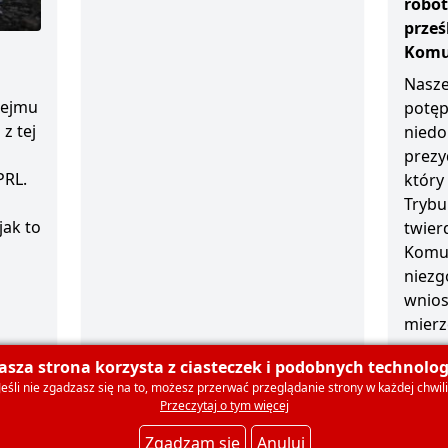
robot
prze
Komun
Nasze
sejmu
potęp
z tej
niedo
prezy
PRL.
który
Trybu
jak to
twierd
Komun
niezg
wnios
mierz
1 grud
asza strona korzysta z ciasteczek i podobnych technologi
Jeśli nie zgadzasz się na to, możesz przerwać przeglądanie strony w każdej chwili
Przeczytaj o tym więcej
olski
O nas
Dla mediów
Deklaracja członkowska
Ko
Zgadzam się
Anuluj