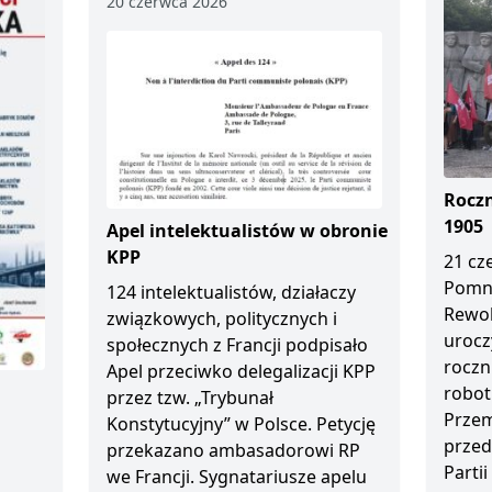
20 czerwca 2026
Roczn
1905
Apel intelektualistów w obronie
KPP
21 cz
Pomn
124 intelektualistów, działaczy
Rewol
związkowych, politycznych i
urocz
społecznych z Francji podpisało
roczn
Apel przeciwko delegalizacji KPP
robot
przez tzw. „Trybunał
Przem
Konstytucyjny” w Polsce. Petycję
przed
przekazano ambasadorowi RP
Partii
we Francji. Sygnatariusze apelu