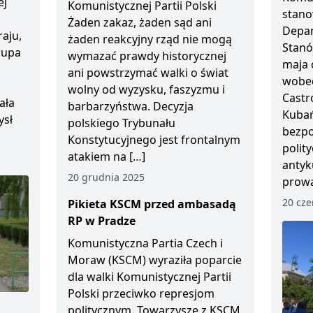
ej
Komunistycznej Partii Polski
stano
Żaden zakaz, żaden sąd ani
Depar
aju,
żaden reakcyjny rząd nie mogą
Stanó
Grupa
wymazać prawdy historycznej
maja 
ani powstrzymać walki o świat
wobec
wolny od wyzysku, faszyzmu i
Castr
ała
barbarzyństwa. Decyzja
Kubań
ysł
polskiego Trybunału
bezp
Konstytucyjnego jest frontalnym
polity
atakiem na […]
antyk
20 grudnia 2025
prowa
20 cze
Pikieta KSCM przed ambasadą
RP w Pradze
Komunistyczna Partia Czech i
Moraw (KSCM) wyraziła poparcie
dla walki Komunistycznej Partii
Polski przeciwko represjom
politycznym. Towarzysze z KSCM