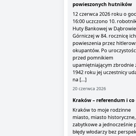
powieszonych hutników
12 czerwca 2026 roku o god
16:00 uczczono 10. robotni
Huty Bankowej w Dąbrowie
Górniczej w 84. rocznicę ich
powieszenia przez hitlerow
okupantów. Po uroczystośc
przed pomnikiem
upamiętniającym zbrodnie 
1942 roku jej uczestnicy uda
na […]
20 czerwca 2026
Kraków – referendum i co 
Kraków to moje rodzinne
miasto, miasto historyczne,
zabytkowe a jednocześnie 
błędy włodarzy bez perspe