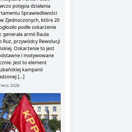
wczo potępia działania
tamentu Sprawiedliwości
w Zjednoczonych, które 20
ogłosiło podłe oskarżenie
 generała armii Raula
o Ruz, przywódcy Rewolucji
skiej. Oskarżenie to jest
odstawne i motywowane
cznie. Jest to element
ubańskiej kampanii
dzonej […]
rwca 2026