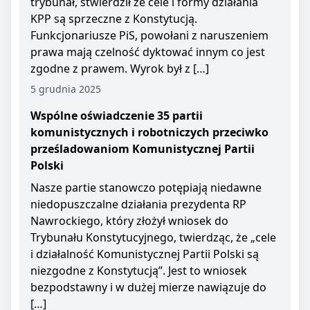
trybunał, stwierdził że cele i formy działania
KPP są sprzeczne z Konstytucją.
Funkcjonariusze PiS, powołani z naruszeniem
prawa mają czelność dyktować innym co jest
zgodne z prawem. Wyrok był z […]
5 grudnia 2025
Wspólne oświadczenie 35 partii
komunistycznych i robotniczych przeciwko
prześladowaniom Komunistycznej Partii
Polski
Nasze partie stanowczo potępiają niedawne
niedopuszczalne działania prezydenta RP
Nawrockiego, który złożył wniosek do
Trybunału Konstytucyjnego, twierdząc, że „cele
i działalność Komunistycznej Partii Polski są
niezgodne z Konstytucją”. Jest to wniosek
bezpodstawny i w dużej mierze nawiązuje do
[…]