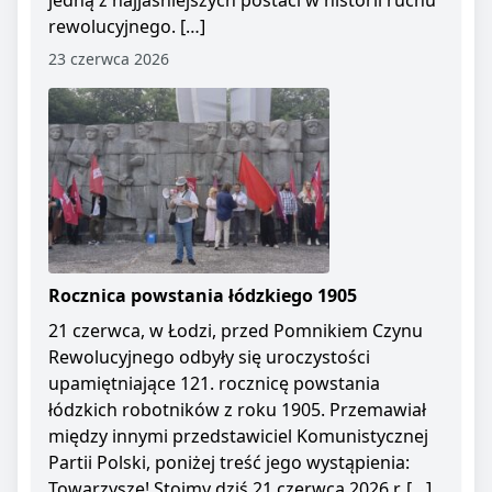
jedną z najjaśniejszych postaci w historii ruchu
rewolucyjnego. […]
23 czerwca 2026
Rocznica powstania łódzkiego 1905
21 czerwca, w Łodzi, przed Pomnikiem Czynu
Rewolucyjnego odbyły się uroczystości
upamiętniające 121. rocznicę powstania
łódzkich robotników z roku 1905. Przemawiał
między innymi przedstawiciel Komunistycznej
Partii Polski, poniżej treść jego wystąpienia:
Towarzysze! Stoimy dziś 21 czerwca 2026 r. […]