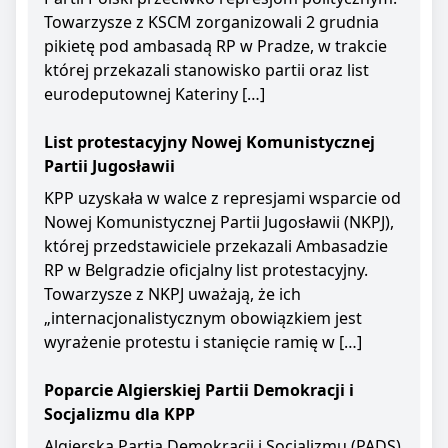
Towarzysze z KSCM zorganizowali 2 grudnia
pikietę pod ambasadą RP w Pradze, w trakcie
której przekazali stanowisko partii oraz list
eurodeputownej Kateriny […]
List protestacyjny Nowej Komunistycznej
Partii Jugosławii
KPP uzyskała w walce z represjami wsparcie od
Nowej Komunistycznej Partii Jugosławii (NKPJ),
której przedstawiciele przekazali Ambasadzie
RP w Belgradzie oficjalny list protestacyjny.
Towarzysze z NKPJ uważają, że ich
„internacjonalistycznym obowiązkiem jest
wyrażenie protestu i stanięcie ramię w […]
Poparcie Algierskiej Partii Demokracji i
Socjalizmu dla KPP
Algierska Partia Demokracji i Socjalizmu (PADS)