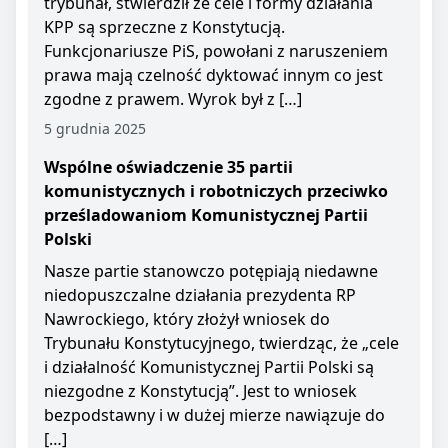
trybunał, stwierdził że cele i formy działania
KPP są sprzeczne z Konstytucją.
Funkcjonariusze PiS, powołani z naruszeniem
prawa mają czelność dyktować innym co jest
zgodne z prawem. Wyrok był z […]
5 grudnia 2025
Wspólne oświadczenie 35 partii
komunistycznych i robotniczych przeciwko
prześladowaniom Komunistycznej Partii
Polski
Nasze partie stanowczo potępiają niedawne
niedopuszczalne działania prezydenta RP
Nawrockiego, który złożył wniosek do
Trybunału Konstytucyjnego, twierdząc, że „cele
i działalność Komunistycznej Partii Polski są
niezgodne z Konstytucją”. Jest to wniosek
bezpodstawny i w dużej mierze nawiązuje do
[…]