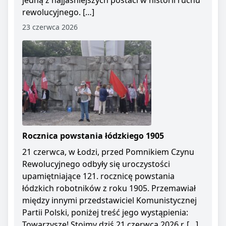
jedną z najjaśniejszych postaci w historii ruchu
rewolucyjnego. […]
23 czerwca 2026
Rocznica powstania łódzkiego 1905
21 czerwca, w Łodzi, przed Pomnikiem Czynu
Rewolucyjnego odbyły się uroczystości
upamiętniające 121. rocznicę powstania
łódzkich robotników z roku 1905. Przemawiał
między innymi przedstawiciel Komunistycznej
Partii Polski, poniżej treść jego wystąpienia:
Towarzysze! Stoimy dziś 21 czerwca 2026 r. […]