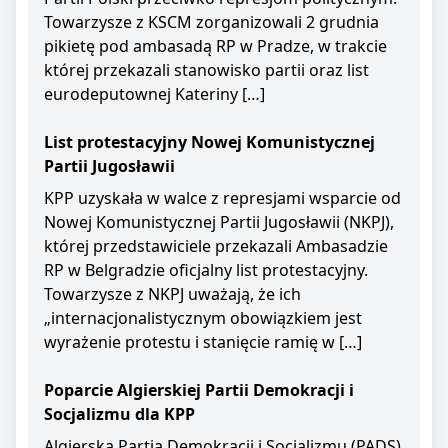
Towarzysze z KSCM zorganizowali 2 grudnia
pikietę pod ambasadą RP w Pradze, w trakcie
której przekazali stanowisko partii oraz list
eurodeputownej Kateriny […]
List protestacyjny Nowej Komunistycznej
Partii Jugosławii
KPP uzyskała w walce z represjami wsparcie od
Nowej Komunistycznej Partii Jugosławii (NKPJ),
której przedstawiciele przekazali Ambasadzie
RP w Belgradzie oficjalny list protestacyjny.
Towarzysze z NKPJ uważają, że ich
„internacjonalistycznym obowiązkiem jest
wyrażenie protestu i stanięcie ramię w […]
Poparcie Algierskiej Partii Demokracji i
Socjalizmu dla KPP
Algierska Partia Demokracji i Socjalizmu (PADS)