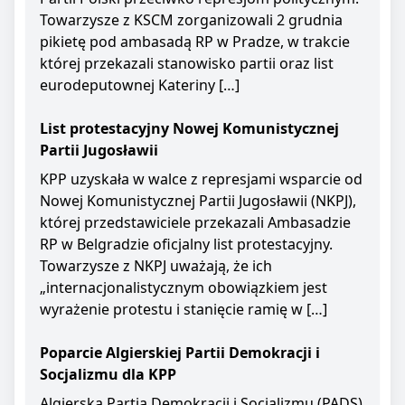
Towarzysze z KSCM zorganizowali 2 grudnia
pikietę pod ambasadą RP w Pradze, w trakcie
której przekazali stanowisko partii oraz list
eurodeputownej Kateriny […]
List protestacyjny Nowej Komunistycznej
Partii Jugosławii
KPP uzyskała w walce z represjami wsparcie od
Nowej Komunistycznej Partii Jugosławii (NKPJ),
której przedstawiciele przekazali Ambasadzie
RP w Belgradzie oficjalny list protestacyjny.
Towarzysze z NKPJ uważają, że ich
„internacjonalistycznym obowiązkiem jest
wyrażenie protestu i stanięcie ramię w […]
Poparcie Algierskiej Partii Demokracji i
Socjalizmu dla KPP
Algierska Partia Demokracji i Socjalizmu (PADS)