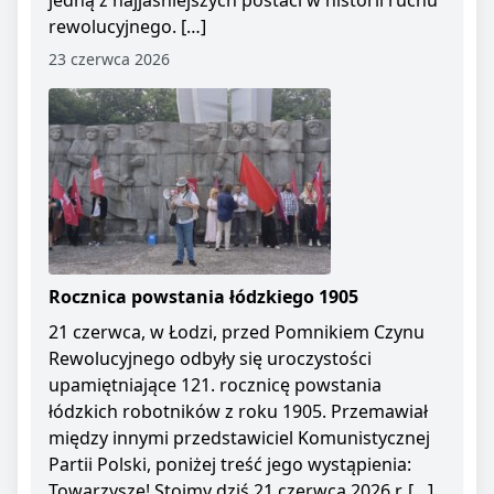
jedną z najjaśniejszych postaci w historii ruchu
rewolucyjnego. […]
23 czerwca 2026
Rocznica powstania łódzkiego 1905
21 czerwca, w Łodzi, przed Pomnikiem Czynu
Rewolucyjnego odbyły się uroczystości
upamiętniające 121. rocznicę powstania
łódzkich robotników z roku 1905. Przemawiał
między innymi przedstawiciel Komunistycznej
Partii Polski, poniżej treść jego wystąpienia:
Towarzysze! Stoimy dziś 21 czerwca 2026 r. […]