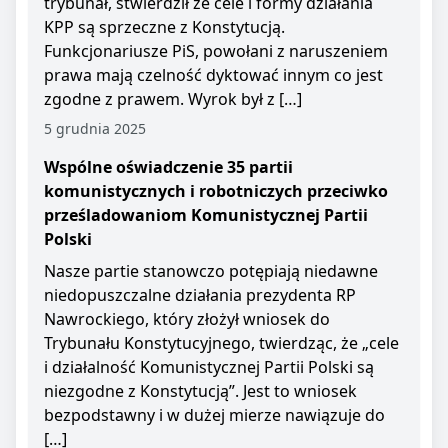
trybunał, stwierdził że cele i formy działania
KPP są sprzeczne z Konstytucją.
Funkcjonariusze PiS, powołani z naruszeniem
prawa mają czelność dyktować innym co jest
zgodne z prawem. Wyrok był z […]
5 grudnia 2025
Wspólne oświadczenie 35 partii
komunistycznych i robotniczych przeciwko
prześladowaniom Komunistycznej Partii
Polski
Nasze partie stanowczo potępiają niedawne
niedopuszczalne działania prezydenta RP
Nawrockiego, który złożył wniosek do
Trybunału Konstytucyjnego, twierdząc, że „cele
i działalność Komunistycznej Partii Polski są
niezgodne z Konstytucją”. Jest to wniosek
bezpodstawny i w dużej mierze nawiązuje do
[…]