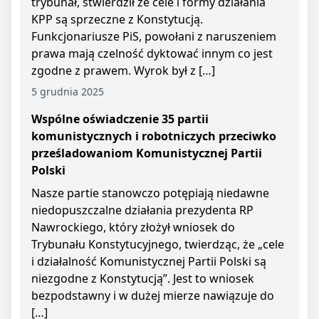
trybunał, stwierdził że cele i formy działania
KPP są sprzeczne z Konstytucją.
Funkcjonariusze PiS, powołani z naruszeniem
prawa mają czelność dyktować innym co jest
zgodne z prawem. Wyrok był z […]
5 grudnia 2025
Wspólne oświadczenie 35 partii
komunistycznych i robotniczych przeciwko
prześladowaniom Komunistycznej Partii
Polski
Nasze partie stanowczo potępiają niedawne
niedopuszczalne działania prezydenta RP
Nawrockiego, który złożył wniosek do
Trybunału Konstytucyjnego, twierdząc, że „cele
i działalność Komunistycznej Partii Polski są
niezgodne z Konstytucją”. Jest to wniosek
bezpodstawny i w dużej mierze nawiązuje do
[…]