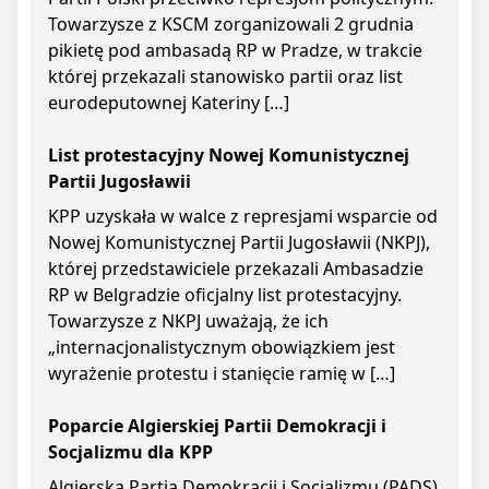
Towarzysze z KSCM zorganizowali 2 grudnia
pikietę pod ambasadą RP w Pradze, w trakcie
której przekazali stanowisko partii oraz list
eurodeputownej Kateriny […]
List protestacyjny Nowej Komunistycznej
Partii Jugosławii
KPP uzyskała w walce z represjami wsparcie od
Nowej Komunistycznej Partii Jugosławii (NKPJ),
której przedstawiciele przekazali Ambasadzie
RP w Belgradzie oficjalny list protestacyjny.
Towarzysze z NKPJ uważają, że ich
„internacjonalistycznym obowiązkiem jest
wyrażenie protestu i stanięcie ramię w […]
Poparcie Algierskiej Partii Demokracji i
Socjalizmu dla KPP
Algierska Partia Demokracji i Socjalizmu (PADS)