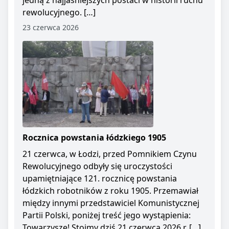
jedną z najjaśniejszych postaci w historii ruchu
rewolucyjnego. […]
23 czerwca 2026
Rocznica powstania łódzkiego 1905
21 czerwca, w Łodzi, przed Pomnikiem Czynu
Rewolucyjnego odbyły się uroczystości
upamiętniające 121. rocznicę powstania
łódzkich robotników z roku 1905. Przemawiał
między innymi przedstawiciel Komunistycznej
Partii Polski, poniżej treść jego wystąpienia:
Towarzysze! Stoimy dziś 21 czerwca 2026 r. […]