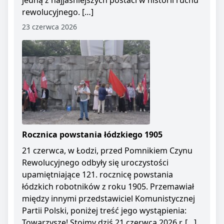
jedną z najjaśniejszych postaci w historii ruchu
rewolucyjnego. […]
23 czerwca 2026
Rocznica powstania łódzkiego 1905
21 czerwca, w Łodzi, przed Pomnikiem Czynu
Rewolucyjnego odbyły się uroczystości
upamiętniające 121. rocznicę powstania
łódzkich robotników z roku 1905. Przemawiał
między innymi przedstawiciel Komunistycznej
Partii Polski, poniżej treść jego wystąpienia:
Towarzysze! Stoimy dziś 21 czerwca 2026 r. […]