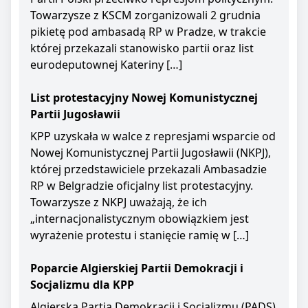
Towarzysze z KSCM zorganizowali 2 grudnia
pikietę pod ambasadą RP w Pradze, w trakcie
której przekazali stanowisko partii oraz list
eurodeputownej Kateriny […]
List protestacyjny Nowej Komunistycznej
Partii Jugosławii
KPP uzyskała w walce z represjami wsparcie od
Nowej Komunistycznej Partii Jugosławii (NKPJ),
której przedstawiciele przekazali Ambasadzie
RP w Belgradzie oficjalny list protestacyjny.
Towarzysze z NKPJ uważają, że ich
„internacjonalistycznym obowiązkiem jest
wyrażenie protestu i stanięcie ramię w […]
Poparcie Algierskiej Partii Demokracji i
Socjalizmu dla KPP
Algierska Partia Demokracji i Socjalizmu (PADS)