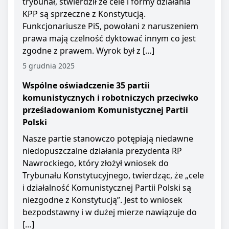
trybunał, stwierdził że cele i formy działania
KPP są sprzeczne z Konstytucją.
Funkcjonariusze PiS, powołani z naruszeniem
prawa mają czelność dyktować innym co jest
zgodne z prawem. Wyrok był z […]
5 grudnia 2025
Wspólne oświadczenie 35 partii
komunistycznych i robotniczych przeciwko
prześladowaniom Komunistycznej Partii
Polski
Nasze partie stanowczo potępiają niedawne
niedopuszczalne działania prezydenta RP
Nawrockiego, który złożył wniosek do
Trybunału Konstytucyjnego, twierdząc, że „cele
i działalność Komunistycznej Partii Polski są
niezgodne z Konstytucją”. Jest to wniosek
bezpodstawny i w dużej mierze nawiązuje do
[…]