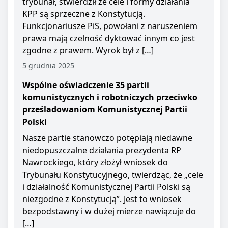
trybunał, stwierdził że cele i formy działania
KPP są sprzeczne z Konstytucją.
Funkcjonariusze PiS, powołani z naruszeniem
prawa mają czelność dyktować innym co jest
zgodne z prawem. Wyrok był z […]
5 grudnia 2025
Wspólne oświadczenie 35 partii
komunistycznych i robotniczych przeciwko
prześladowaniom Komunistycznej Partii
Polski
Nasze partie stanowczo potępiają niedawne
niedopuszczalne działania prezydenta RP
Nawrockiego, który złożył wniosek do
Trybunału Konstytucyjnego, twierdząc, że „cele
i działalność Komunistycznej Partii Polski są
niezgodne z Konstytucją”. Jest to wniosek
bezpodstawny i w dużej mierze nawiązuje do
[…]