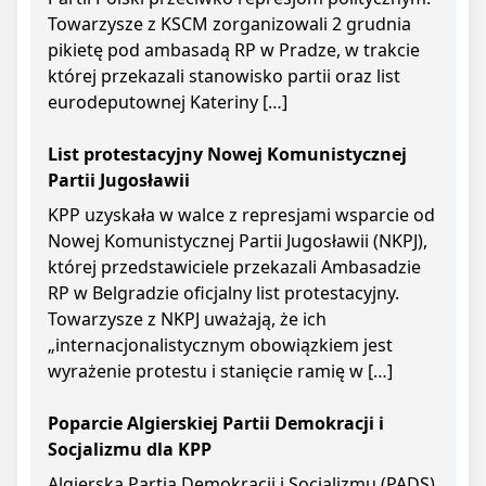
Towarzysze z KSCM zorganizowali 2 grudnia
pikietę pod ambasadą RP w Pradze, w trakcie
której przekazali stanowisko partii oraz list
eurodeputownej Kateriny […]
List protestacyjny Nowej Komunistycznej
Partii Jugosławii
KPP uzyskała w walce z represjami wsparcie od
Nowej Komunistycznej Partii Jugosławii (NKPJ),
której przedstawiciele przekazali Ambasadzie
RP w Belgradzie oficjalny list protestacyjny.
Towarzysze z NKPJ uważają, że ich
„internacjonalistycznym obowiązkiem jest
wyrażenie protestu i stanięcie ramię w […]
Poparcie Algierskiej Partii Demokracji i
Socjalizmu dla KPP
Algierska Partia Demokracji i Socjalizmu (PADS)