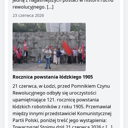
jedną z najjaśniejszych postaci w historii ruchu
rewolucyjnego. […]
23 czerwca 2026
Rocznica powstania łódzkiego 1905
21 czerwca, w Łodzi, przed Pomnikiem Czynu
Rewolucyjnego odbyły się uroczystości
upamiętniające 121. rocznicę powstania
łódzkich robotników z roku 1905. Przemawiał
między innymi przedstawiciel Komunistycznej
Partii Polski, poniżej treść jego wystąpienia:
Towarzysze! Stoimy dziś 21 czerwca 2026 r. […]