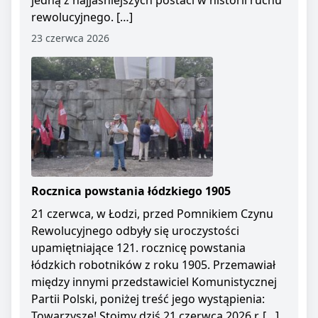
jedną z najjaśniejszych postaci w historii ruchu
rewolucyjnego. […]
23 czerwca 2026
Rocznica powstania łódzkiego 1905
21 czerwca, w Łodzi, przed Pomnikiem Czynu
Rewolucyjnego odbyły się uroczystości
upamiętniające 121. rocznicę powstania
łódzkich robotników z roku 1905. Przemawiał
między innymi przedstawiciel Komunistycznej
Partii Polski, poniżej treść jego wystąpienia:
Towarzysze! Stoimy dziś 21 czerwca 2026 r. […]