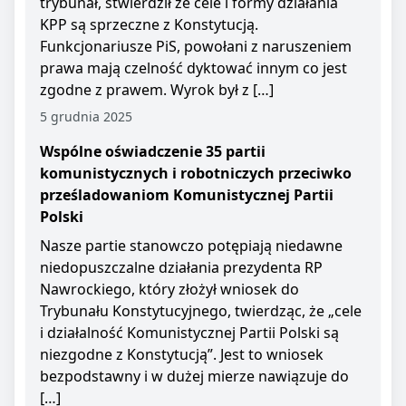
trybunał, stwierdził że cele i formy działania
KPP są sprzeczne z Konstytucją.
Funkcjonariusze PiS, powołani z naruszeniem
prawa mają czelność dyktować innym co jest
zgodne z prawem. Wyrok był z […]
5 grudnia 2025
Wspólne oświadczenie 35 partii
komunistycznych i robotniczych przeciwko
prześladowaniom Komunistycznej Partii
Polski
Nasze partie stanowczo potępiają niedawne
niedopuszczalne działania prezydenta RP
Nawrockiego, który złożył wniosek do
Trybunału Konstytucyjnego, twierdząc, że „cele
i działalność Komunistycznej Partii Polski są
niezgodne z Konstytucją”. Jest to wniosek
bezpodstawny i w dużej mierze nawiązuje do
[…]