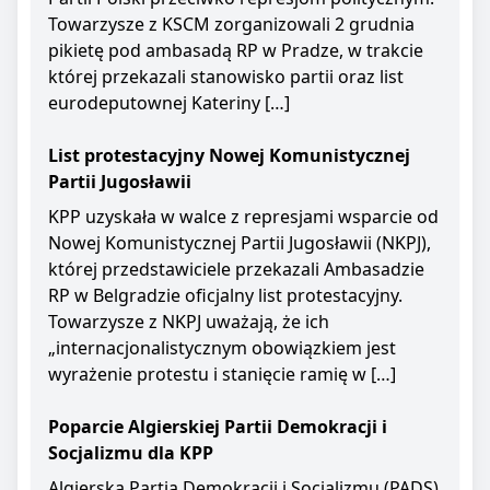
Towarzysze z KSCM zorganizowali 2 grudnia
pikietę pod ambasadą RP w Pradze, w trakcie
której przekazali stanowisko partii oraz list
eurodeputownej Kateriny […]
List protestacyjny Nowej Komunistycznej
Partii Jugosławii
KPP uzyskała w walce z represjami wsparcie od
Nowej Komunistycznej Partii Jugosławii (NKPJ),
której przedstawiciele przekazali Ambasadzie
RP w Belgradzie oficjalny list protestacyjny.
Towarzysze z NKPJ uważają, że ich
„internacjonalistycznym obowiązkiem jest
wyrażenie protestu i stanięcie ramię w […]
Poparcie Algierskiej Partii Demokracji i
Socjalizmu dla KPP
Algierska Partia Demokracji i Socjalizmu (PADS)