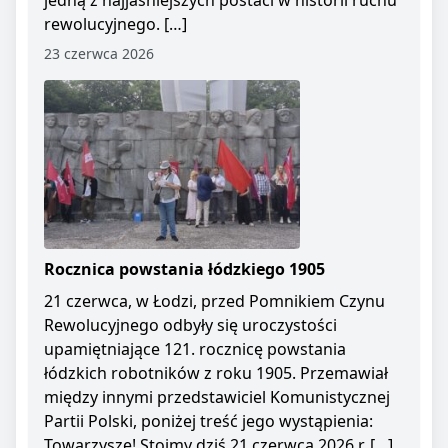
jedną z najjaśniejszych postaci w historii ruchu
rewolucyjnego. […]
23 czerwca 2026
Rocznica powstania łódzkiego 1905
21 czerwca, w Łodzi, przed Pomnikiem Czynu
Rewolucyjnego odbyły się uroczystości
upamiętniające 121. rocznicę powstania
łódzkich robotników z roku 1905. Przemawiał
między innymi przedstawiciel Komunistycznej
Partii Polski, poniżej treść jego wystąpienia:
Towarzysze! Stoimy dziś 21 czerwca 2026 r. […]