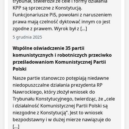
trybunał, stwierdził że cele i formy działania
KPP są sprzeczne z Konstytucją.
Funkcjonariusze PiS, powołani z naruszeniem
prawa mają czelność dyktować innym co jest
zgodne z prawem. Wyrok był z […]
5 grudnia 2025
Wspólne oświadczenie 35 partii
komunistycznych i robotniczych przeciwko
prześladowaniom Komunistycznej Partii
Polski
Nasze partie stanowczo potępiają niedawne
niedopuszczalne działania prezydenta RP
Nawrockiego, który złożył wniosek do
Trybunału Konstytucyjnego, twierdząc, że „cele
i działalność Komunistycznej Partii Polski są
niezgodne z Konstytucją”. Jest to wniosek
bezpodstawny i w dużej mierze nawiązuje do
[…]