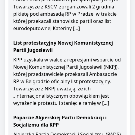
Towarzysze z KSCM zorganizowali 2 grudnia
pikietę pod ambasadą RP w Pradze, w trakcie
której przekazali stanowisko partii oraz list
eurodeputownej Kateriny […]
List protestacyjny Nowej Komunistycznej
Partii Jugosławii
KPP uzyskała w walce z represjami wsparcie od
Nowej Komunistycznej Partii Jugosławii (NKPJ),
której przedstawiciele przekazali Ambasadzie
RP w Belgradzie oficjalny list protestacyjny.
Towarzysze z NKPJ uważają, że ich
„internacjonalistycznym obowiązkiem jest
wyrażenie protestu i stanięcie ramię w […]
Poparcie Algierskiej Partii Demokracji i
Socjalizmu dla KPP
Algierska Partia Demokracji i Socjalizmu (PADS)