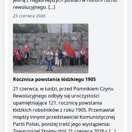
jedną z najjaśniejszych postaci w historii ruchu
rewolucyjnego. […]
23 czerwca 2026
Rocznica powstania łódzkiego 1905
21 czerwca, w Łodzi, przed Pomnikiem Czynu
Rewolucyjnego odbyły się uroczystości
upamiętniające 121. rocznicę powstania
łódzkich robotników z roku 1905. Przemawiał
między innymi przedstawiciel Komunistycznej
Partii Polski, poniżej treść jego wystąpienia:
Towarzysze! Stoimy dziś 21 czerwca 2026 r. […]