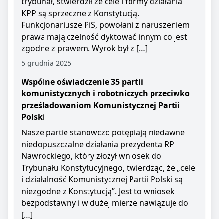
trybunał, stwierdził że cele i formy działania
KPP są sprzeczne z Konstytucją.
Funkcjonariusze PiS, powołani z naruszeniem
prawa mają czelność dyktować innym co jest
zgodne z prawem. Wyrok był z […]
5 grudnia 2025
Wspólne oświadczenie 35 partii
komunistycznych i robotniczych przeciwko
prześladowaniom Komunistycznej Partii
Polski
Nasze partie stanowczo potępiają niedawne
niedopuszczalne działania prezydenta RP
Nawrockiego, który złożył wniosek do
Trybunału Konstytucyjnego, twierdząc, że „cele
i działalność Komunistycznej Partii Polski są
niezgodne z Konstytucją”. Jest to wniosek
bezpodstawny i w dużej mierze nawiązuje do
[…]