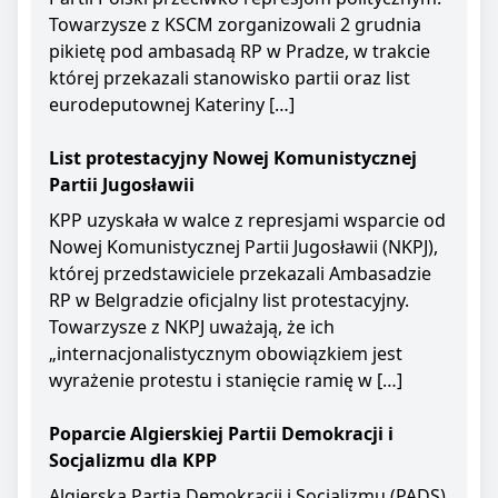
Towarzysze z KSCM zorganizowali 2 grudnia
pikietę pod ambasadą RP w Pradze, w trakcie
której przekazali stanowisko partii oraz list
eurodeputownej Kateriny […]
List protestacyjny Nowej Komunistycznej
Partii Jugosławii
KPP uzyskała w walce z represjami wsparcie od
Nowej Komunistycznej Partii Jugosławii (NKPJ),
której przedstawiciele przekazali Ambasadzie
RP w Belgradzie oficjalny list protestacyjny.
Towarzysze z NKPJ uważają, że ich
„internacjonalistycznym obowiązkiem jest
wyrażenie protestu i stanięcie ramię w […]
Poparcie Algierskiej Partii Demokracji i
Socjalizmu dla KPP
Algierska Partia Demokracji i Socjalizmu (PADS)